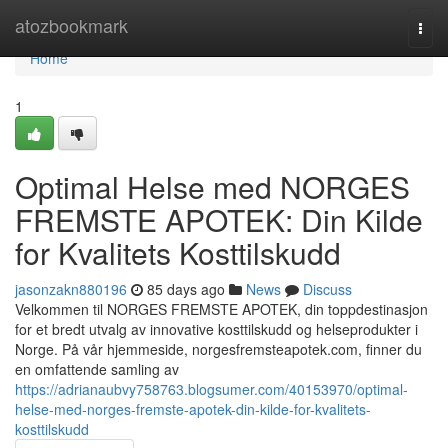
Home
atozbookmark
Togg
navi
Home
1
Optimal Helse med NORGES
FREMSTE APOTEK: Din Kilde
for Kvalitets Kosttilskudd
jasonzakn880196
85 days ago
News
Discuss
Velkommen til NORGES FREMSTE APOTEK, din toppdestinasjon
for et bredt utvalg av innovative kosttilskudd og helseprodukter i
Norge. På vår hjemmeside, norgesfremsteapotek.com, finner du
en omfattende samling av
https://adrianaubvy758763.blogsumer.com/40153970/optimal-
helse-med-norges-fremste-apotek-din-kilde-for-kvalitets-
kosttilskudd