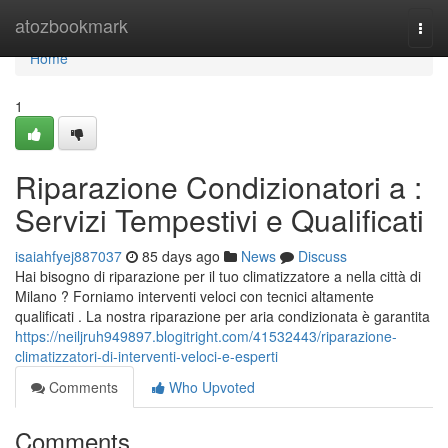
Home
atozbookmark
Togg
navi
Home
1
Riparazione Condizionatori a :
Servizi Tempestivi e Qualificati
isaiahfyej887037
85 days ago
News
Discuss
Hai bisogno di riparazione per il tuo climatizzatore a nella città di
Milano ? Forniamo interventi veloci con tecnici altamente
qualificati . La nostra riparazione per aria condizionata è garantita
https://neiljruh949897.blogitright.com/41532443/riparazione-
climatizzatori-di-interventi-veloci-e-esperti
Comments
Who Upvoted
Comments