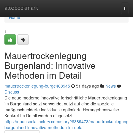
Home
atozbookmark
Togg
navi
Home
1
Mauertrockenlegung
Burgenland: Innovative
Methoden im Detail
mauertrockenlegung-burge468945
51 days ago
News
Discuss
Die neue moderne innovative fortschrittliche Mauertrockenlegung
im Burgenland setzt verwendet nutzt auf eine die spezielle
maßgeschneiderte individuelle optimierte Herangehensweise.
Konkret Im Detail werden eingesetzt
https://opensocialfactory.com/story26389473/mauertrockenlegung-
burgenland-innovative-methoden-im-detail