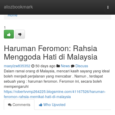
Home
atozbookmark
Togg
navi
Home
1
Haruman Feromon: Rahsia
Menggoda Hati di Malaysia
maeylzw835352
50 days ago
News
Discuss
Dalam ramai orang di Malaysia, mencari kasih sayang yang ideal
boleh menjadi perjalanan yang mencabar . Namun , terdapat
sebuah yang : haruman feromon. Feromon ini, secara boleh
mempengaruhi
https://robertvvmp264225.blogsmine.com/41167526/haruman-
feromon-rahsia-memikat-hati-di-malaysia
Comments
Who Upvoted