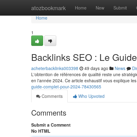
Home
atozbookmark
Home
New
Submit
Home
1
Backlinks SEO : Le Guid
acheterbacklinks003398
49 days ago
News
Di
L'obtention de références de qualité reste une stratégi
en l'année 2024. Ce article exhaustif vous explique l
guide-complet-pour-2024-78430565
Comments
Who Upvoted
Comments
Submit a Comment
No HTML