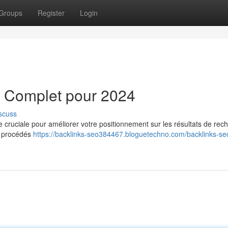
Groups
Register
Login
e Complet pour 2024
scuss
e cruciale pour améliorer votre positionnement sur les résultats de rec
es procédés
https://backlinks-seo384467.bloguetechno.com/backlinks-seo