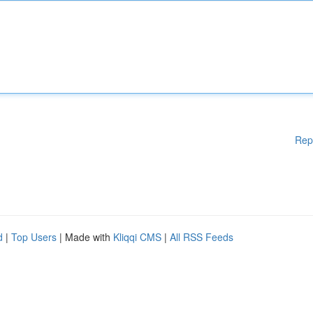
Rep
d
|
Top Users
| Made with
Kliqqi CMS
|
All RSS Feeds