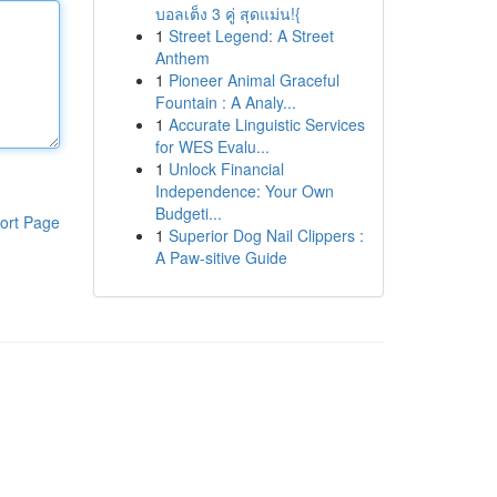
บอลเต็ง 3 คู่ สุดแม่น!{
1
Street Legend: A Street
Anthem
1
Pioneer Animal Graceful
Fountain : A Analy...
1
Accurate Linguistic Services
for WES Evalu...
1
Unlock Financial
Independence: Your Own
Budgeti...
ort Page
1
Superior Dog Nail Clippers :
A Paw-sitive Guide