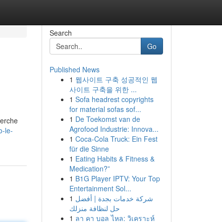
Search
Go
Published News
1
웹사이트 구축 성공적인 웹
사이트 구축을 위한 ...
1
Sofa headrest copyrights
for material sofas sof...
1
De Toekomst van de
herche
Agrofood Industrie: Innova...
-le-
1
Coca-Cola Truck: Ein Fest
für die Sinne
1
Eating Habits & Fitness &
Medication?”
1
B1G Player IPTV: Your Top
Entertainment Sol...
1
شركة خدمات بجدة | أفضل
حل لنظافة منزلك
1
ลา คา บอล ไหล: วิเคราะห์