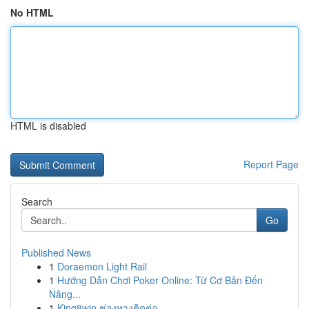
No HTML
HTML is disabled
Report Page
Search
Go
Published News
1
Doraemon Light Rail
1
Hướng Dẫn Chơi Poker Online: Từ Cơ Bản Đến
Nâng...
1
King8win ช่องทางติดต่อ