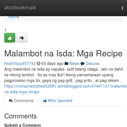
Home
atozbookmark
To
na
Home
1
Malambot na Isda: Mga Recipe
heathtqcp457742
53 days ago
News
Discuss
Ang malambot na isda ay napaka- sulit bilang nilaga , lalo na dahil
sa nitong lambot . Ito ay may iba't ibang pamamaraan upang
pagproseso mga ito, gaya ng pag-grill , pag-prito , at pag-steam .
https://mohamadxdtw402581.worldblogged.com/47947131/malambo
na-isda-mga-recipe
Comments
Who Upvoted
Comments
Submit a Comment