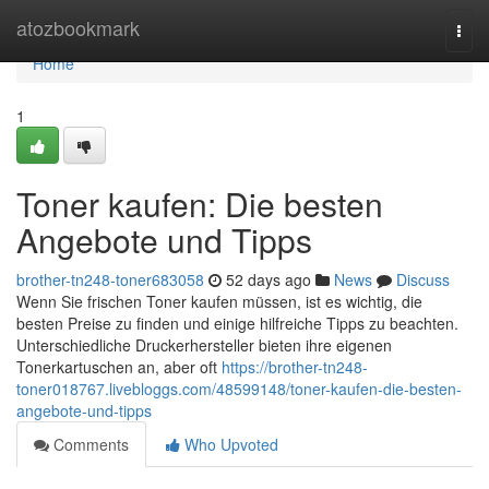
Home
atozbookmark
Togg
navi
Home
1
Toner kaufen: Die besten
Angebote und Tipps
brother-tn248-toner683058
52 days ago
News
Discuss
Wenn Sie frischen Toner kaufen müssen, ist es wichtig, die
besten Preise zu finden und einige hilfreiche Tipps zu beachten.
Unterschiedliche Druckerhersteller bieten ihre eigenen
Tonerkartuschen an, aber oft
https://brother-tn248-
toner018767.livebloggs.com/48599148/toner-kaufen-die-besten-
angebote-und-tipps
Comments
Who Upvoted