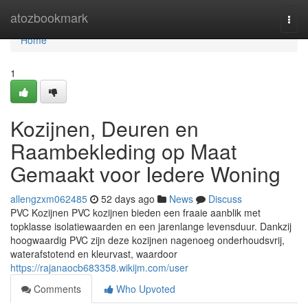
Home
atozbookmark
Togg
navi
Home
1
Kozijnen, Deuren en
Raambekleding op Maat
Gemaakt voor Iedere Woning
allengzxm062485
52 days ago
News
Discuss
PVC Kozijnen PVC kozijnen bieden een fraaie aanblik met
topklasse isolatiewaarden en een jarenlange levensduur. Dankzij
hoogwaardig PVC zijn deze kozijnen nagenoeg onderhoudsvrij,
waterafstotend en kleurvast, waardoor
https://rajanaocb683358.wikijm.com/user
Comments
Who Upvoted