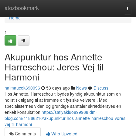
Home
atozbookmark
Togg
navi
Home
1
Akupunktur hos Annette
Harreschou: Jeres Vej til
Harmoni
haimaucok690096
53 days ago
News
Discuss
Hos Annette, Harreschou tilbydes kyndig akupunktur som en
holistisk tilgang til at fremme dit fysiske velvære . Med
specialisternes viden og grundige samtaler skræddersyes en
enkelt konsultation
https://safiyakluo699968.dm-
blog.com/41866210/akupunktur-hos-annette-harreschou-vores-
vej-til-harmoni
Comments
Who Upvoted