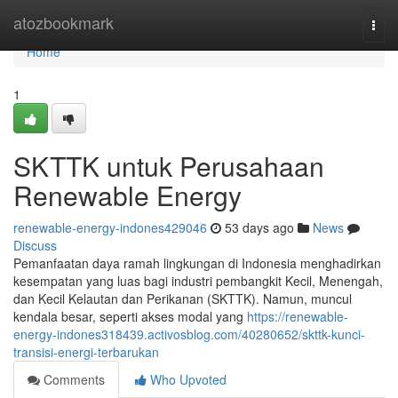
Home
atozbookmark
Togg
navi
Home
1
SKTTK untuk Perusahaan
Renewable Energy
renewable-energy-indones429046
53 days ago
News
Discuss
Pemanfaatan daya ramah lingkungan di Indonesia menghadirkan
kesempatan yang luas bagi industri pembangkit Kecil, Menengah,
dan Kecil Kelautan dan Perikanan (SKTTK). Namun, muncul
kendala besar, seperti akses modal yang
https://renewable-
energy-indones318439.activosblog.com/40280652/skttk-kunci-
transisi-energi-terbarukan
Comments
Who Upvoted