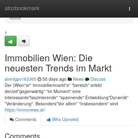
Home
atozbookmark
Togg
navi
Home
1
Immobilien Wien: Die
neuesten Trends im Markt
alvinlgpv163365
55 days ago
News
Discuss
Der {Wien"er" Immobilienmarkt"e" "bereich" erlebt
derzeit"gegenwärtig" "im Moment" eine
interessante"faszinierende" "spannende" Entwicklung"Dynamik"
"Veränderung". Besonders"Vor allem" "Insbesondere" sind
https://immonews.at/
Comments
Who Upvoted
Comments