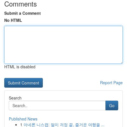
Comments
Submit a Comment
No HTML
HTML is disabled
Report Page
Search
Go
Published News
1
아네론 니스캡: 멀미 걱정 끝, 즐거운 여행을 ...