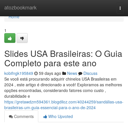
Home
atozbookmark
Togg
navi
Home
1
Slides USA Brasileiras: O Guia
Completo para este ano
kobifngk195849
59 days ago
News
Discuss
Se você está procurando adquirir chinelos USA Brasileiras em
2024 , este artigo é direcionado a você! Exploramos as melhores
opções encontradas, considerando fatores como custo ,
durabilidade e
https://gretawdzm594361.blogdiloz.com/40244259/sandálias-usa-
brasileiras-um-guia-essencial-para-o-ano-de-2024
Comments
Who Upvoted