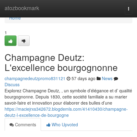
Home
atozbookmark
Togg
navi
Home
1
Champagne Deutz:
L'excellence bourgognonne
champagnedeutzpromo831121
57 days ago
News
Discuss
Explorez Champagne Deutz, , un symbole d’élégance et d’ qualité
bourgognonne. Depuis 1830, cette société familiale a su marier
savoir-faire et innovation pour élaborer des bulles d’une
https://maciejrxs342672.blogdemls.com/41410430/champagne-
deutz-l-excellence-de-bourgogne
Comments
Who Upvoted