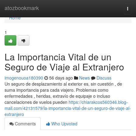
Home
atozbookmark
Togg
navi
Home
1
La Importancia Vital de un
Seguro de Viaje al Extranjero
imogenouoa180390
56 days ago
News
Discuss
Un seguro de desplazamiento al exterior es, sin cuestión , de
suma importancia para cada viajero. Problemas como
enfermedades , heridas, extravío de equipaje o incluso
cancelaciones de vuelos pueden
https://chiarakcos560346.blog-
mall.com/42131579/la-importancia-vital-de-un-seguro-de-viaje-al-
extranjero
Comments
Who Upvoted