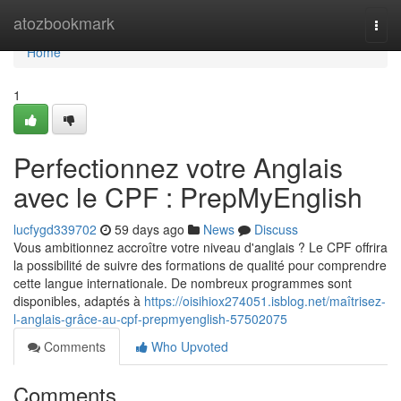
Home
atozbookmark
Togg
navi
Home
1
Perfectionnez votre Anglais
avec le CPF : PrepMyEnglish
lucfygd339702
59 days ago
News
Discuss
Vous ambitionnez accroître votre niveau d'anglais ? Le CPF offrira
la possibilité de suivre des formations de qualité pour comprendre
cette langue internationale. De nombreux programmes sont
disponibles, adaptés à
https://oisihiox274051.isblog.net/maîtrisez-
l-anglais-grâce-au-cpf-prepmyenglish-57502075
Comments
Who Upvoted
Comments