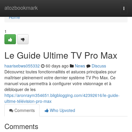
Home
atozbookmark
Togg
navi
Home
1
Le Guide Ultime TV Pro Max
haarisebws055332
60 days ago
News
Discuss
Découvrez toutes fonctionnalités et astuces principales pour
maîtriser pleinement votre dernier système TV Pro Max. Ce
manuel vous permettra à configurer votre visionnage et à
débloquer de les
https://aronraym354651.bligblogging.com/42392616/le-guide-
ultime-télévision-pro-max
Comments
Who Upvoted
Comments