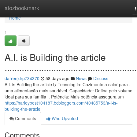
Home
atozbookmark
n
Home
1
A.I. is Building the article
......................................................
darrenjdrp734370
58 days ago
News
Discuss
A.I. is Building the article l> Tecnolog.ia: Cozimento a calor para .
uma alimentação mais saudável. Capacidade: Defina pelo volume
ideal para sua família .. Potência: Mais potência assegura um
https://harleybest104187.bcbloggers.com/40465753/a-i-is-
building-the-article
Comments
Who Upvoted
Comments