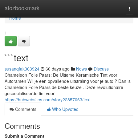
Home
atozbookmark
Togg
navi
Home
1
```text
susanqfak363924
60 days ago
News
Discuss
Chameleon Folie Paars: De Ultieme Keramische Tint voor
Autoramen Wil je een opvallende uitstraling voor je auto ? Dan is
Chameleon Folie Paars de beste keuze . Deze revolutionaire
gespecialiseerde tint voor
https://hubwebsites.com/story22857063/text
Comments
Who Upvoted
Comments
Submit a Comment