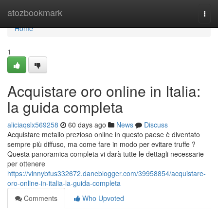
Home
atozbookmark
Togg
navi
Home
1
Acquistare oro online in Italia:
la guida completa
aliciaqslx569258
60 days ago
News
Discuss
Acquistare metallo prezioso online in questo paese è diventato
sempre più diffuso, ma come fare in modo per evitare truffe ?
Questa panoramica completa vi darà tutte le dettagli necessarie
per ottenere
https://vinnybfus332672.daneblogger.com/39958854/acquistare-
oro-online-in-italia-la-guida-completa
Comments
Who Upvoted