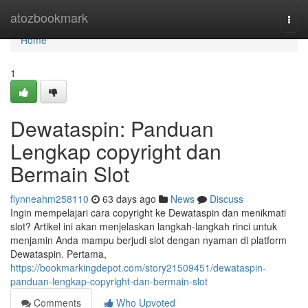
Home
atozbookmark
Togg
navi
Home
1
Dewataspin: Panduan
Lengkap copyright dan
Bermain Slot
flynneahm258110
63 days ago
News
Discuss
Ingin mempelajari cara copyright ke Dewataspin dan menikmati
slot? Artikel ini akan menjelaskan langkah-langkah rinci untuk
menjamin Anda mampu berjudi slot dengan nyaman di platform
Dewataspin. Pertama,
https://bookmarkingdepot.com/story21509451/dewataspin-
panduan-lengkap-copyright-dan-bermain-slot
Comments
Who Upvoted