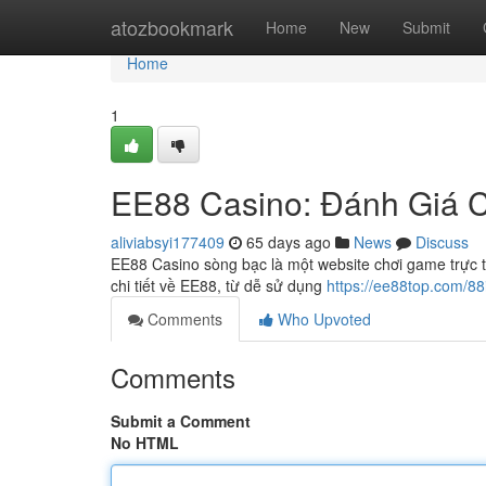
Home
atozbookmark
Home
New
Submit
Home
1
EE88 Casino: Đánh Giá C
aliviabsyi177409
65 days ago
News
Discuss
EE88 Casino sòng bạc là một website chơi game trực tu
chi tiết về EE88, từ dễ sử dụng
https://ee88top.com/88
Comments
Who Upvoted
Comments
Submit a Comment
No HTML