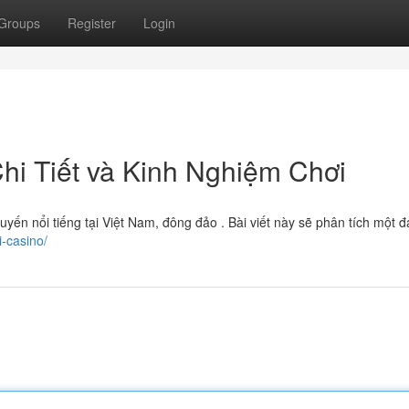
Groups
Register
Login
hi Tiết và Kinh Nghiệm Chơi
yến nổi tiếng tại Việt Nam, đông đảo . Bài viết này sẽ phân tích một đ
i-casino/