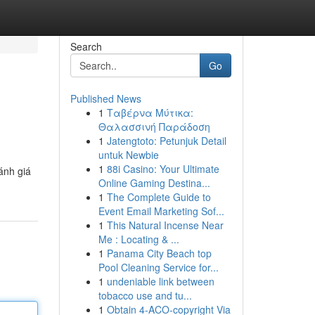
Search
Go
Published News
1
Ταβέρνα Μύτικα:
Θαλασσινή Παράδοση
1
Jatengtoto: Petunjuk Detail
untuk Newbie
1
88i Casino: Your Ultimate
ánh giá
Online Gaming Destina...
1
The Complete Guide to
Event Email Marketing Sof...
1
This Natural Incense Near
Me : Locating & ...
1
Panama City Beach top
Pool Cleaning Service for...
1
undeniable link between
tobacco use and tu...
1
Obtain 4-ACO-copyright Via