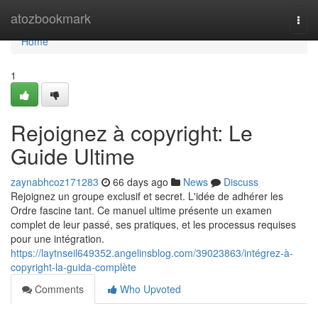
Home
atozbookmark
Togg
navi
Home
1
Rejoignez à copyright: Le
Guide Ultime
zaynabhcoz171283
66 days ago
News
Discuss
Rejoignez un groupe exclusif et secret. L'idée de adhérer les
Ordre fascine tant. Ce manuel ultime présente un examen
complet de leur passé, ses pratiques, et les processus requises
pour une intégration.
https://laytnseil649352.angelinsblog.com/39023863/intégrez-à-
copyright-la-guida-complète
Comments
Who Upvoted