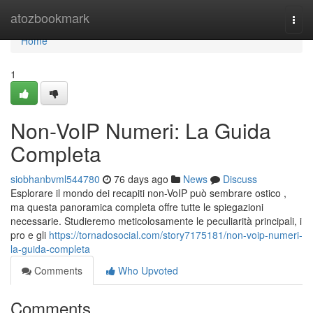
Home
atozbookmark
Togg
navi
Home
1
Non-VoIP Numeri: La Guida
Completa
siobhanbvml544780
76 days ago
News
Discuss
Esplorare il mondo dei recapiti non-VoIP può sembrare ostico ,
ma questa panoramica completa offre tutte le spiegazioni
necessarie. Studieremo meticolosamente le peculiarità principali, i
pro e gli
https://tornadosocial.com/story7175181/non-voip-numeri-
la-guida-completa
Comments
Who Upvoted
Comments