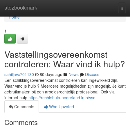
Home
atozbookmark
Togg
navi
Home
1
Vaststellingsovereenkomst
controleren: Waar vind ik hulp?
sahiljavx701130
80 days ago
News
Discuss
Een schikkingsovereenkomst controleren kan ingewikkeld zijn.
Waar vind je hulp ? Meerdere mogelijkheden zijn mogelijk. Je kunt
gebruikmaken bij een arbeidsrechtelijk professional. Ook via
internet hulp
https://rechtshulp-nederland.info/vso
Comments
Who Upvoted
Comments