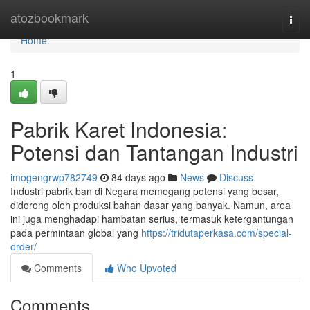
Home
atozbookmark
Togg
navi
Home
1
Pabrik Karet Indonesia:
Potensi dan Tantangan Industri
imogengrwp782749
84 days ago
News
Discuss
Industri pabrik ban di Negara memegang potensi yang besar,
didorong oleh produksi bahan dasar yang banyak. Namun, area
ini juga menghadapi hambatan serius, termasuk ketergantungan
pada permintaan global yang
https://tridutaperkasa.com/special-
order/
Comments
Who Upvoted
Comments