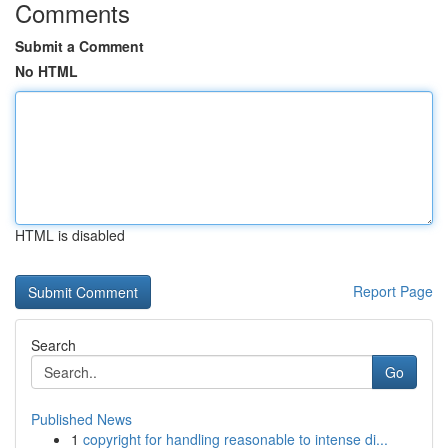
Comments
Submit a Comment
No HTML
HTML is disabled
Report Page
Search
Go
Published News
1
copyright for handling reasonable to intense di...