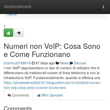
Home
atozbookmark
Togg
navi
Home
1
Numeri non VoIP: Cosa Sono
e Come Funzionano
brianhxzb768618
87 days ago
News
Discuss
I non VoIP rappresentano un tipo di numero di cellulare che si
differenziano da tradizionali numeri di linea telefonica e non la
infrastruttura VoIP. Fondamentalmente, quando si effettua una
https://phoebewmui242727.blogcudinti.com/41403804/numeri-
non-voip-cosa-sono-e-come-funzionano
Comments
Who Upvoted
Comments