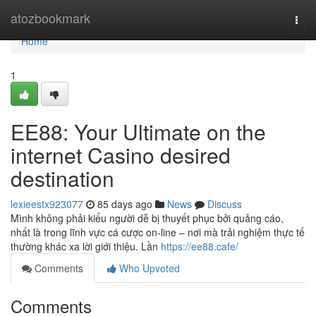
Home
atozbookmark
Togg
navi
Home
1
EE88: Your Ultimate on the
internet Casino desired
destination
lexieestx923077
85 days ago
News
Discuss
Mình không phải kiểu người dễ bị thuyết phục bởi quảng cáo,
nhất là trong lĩnh vực cá cược on-line – nơi mà trải nghiệm thực tế
thường khác xa lời giới thiệu. Lần
https://ee88.cafe/
Comments
Who Upvoted
Comments