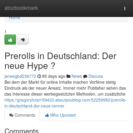
Home
atozbookmark
Togg
navi
Home
1
Prerolls in Deutschland: Der
neue Hype ?
janeegbd236772
85 days ago
News
Discuss
Bei dem der Markt für online Inhalte machen Vorfilme stetig
Eindruck als der neuer Ansatz. Immer mehr Publisher sehen das
das Interesse dieser werbegestützten Methoden, um zusätzliche
https://gregoryhzat159423.aboutyoublog.com/52259982/prerolls-
in-deutschland-der-neue-renner
Comments
Who Upvoted
Comments