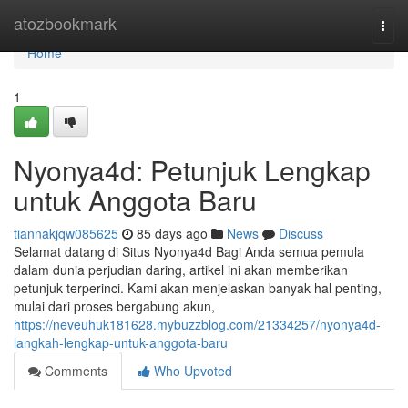
Home
atozbookmark
Togg
navi
Home
1
Nyonya4d: Petunjuk Lengkap
untuk Anggota Baru
tiannakjqw085625
85 days ago
News
Discuss
Selamat datang di Situs Nyonya4d Bagi Anda semua pemula
dalam dunia perjudian daring, artikel ini akan memberikan
petunjuk terperinci. Kami akan menjelaskan banyak hal penting,
mulai dari proses bergabung akun,
https://neveuhuk181628.mybuzzblog.com/21334257/nyonya4d-
langkah-lengkap-untuk-anggota-baru
Comments
Who Upvoted