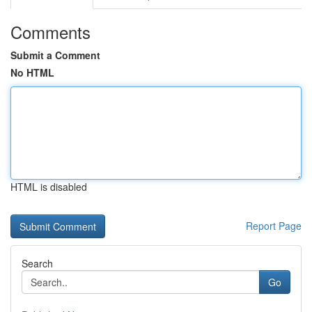
Comments
Submit a Comment
No HTML
HTML is disabled
Report Page
Search
Go