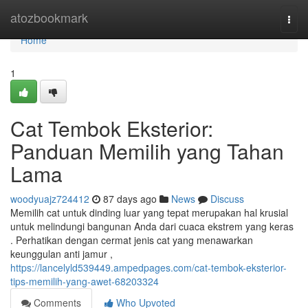
Home
atozbookmark
Togg
navi
Home
1
Cat Tembok Eksterior:
Panduan Memilih yang Tahan
Lama
woodyuajz724412
87 days ago
News
Discuss
Memilih cat untuk dinding luar yang tepat merupakan hal krusial
untuk melindungi bangunan Anda dari cuaca ekstrem yang keras
. Perhatikan dengan cermat jenis cat yang menawarkan
keunggulan anti jamur ,
https://lancelyld539449.ampedpages.com/cat-tembok-eksterior-
tips-memilih-yang-awet-68203324
Comments
Who Upvoted