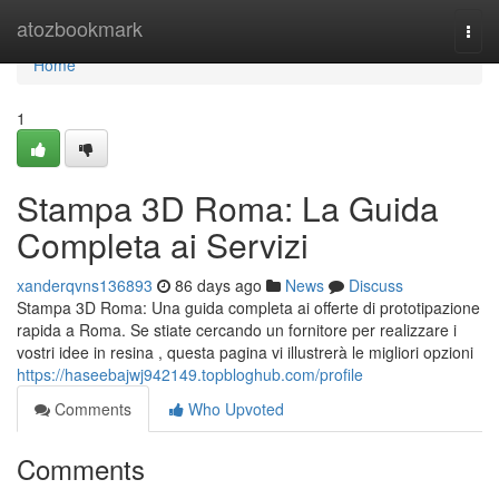
Home
atozbookmark
Togg
navi
Home
1
Stampa 3D Roma: La Guida
Completa ai Servizi
xanderqvns136893
86 days ago
News
Discuss
Stampa 3D Roma: Una guida completa ai offerte di prototipazione
rapida a Roma. Se stiate cercando un fornitore per realizzare i
vostri idee in resina , questa pagina vi illustrerà le migliori opzioni
https://haseebajwj942149.topbloghub.com/profile
Comments
Who Upvoted
Comments