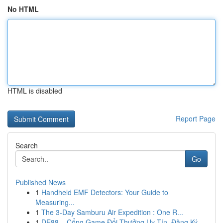
No HTML
HTML is disabled
Report Page
Search
Go
Published News
1
Handheld EMF Detectors: Your Guide to
Measuring...
1
The 3-Day Samburu Air Expedition : One R...
1
DE88 – Cổng Game Đổi Thưởng Uy Tín, Đăng Ký