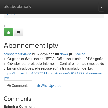
Home
atozbookmark
Togg
navi
Home
1
Abonnement iptv
sashagtqz624572
87 days ago
News
Discuss
1. Origines et évolution de l’IPTV • Définition initiale : IPTV signifie
« télévision par protocole Internet ». Contrairement aux modes de
diffusion classiques, elle repose sur la transmission de flux
https://finnianzhdp150777.blogadvize.com/49521792/abonnement-
iptv
Comments
Who Upvoted
Comments
Submit a Comment