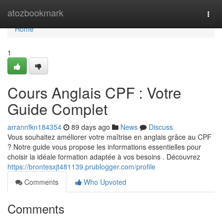
Home
atozbookmark
Togg
navi
Home
1
Cours Anglais CPF : Votre
Guide Complet
arrannfkn184354
89 days ago
News
Discuss
Vous souhaitez améliorer votre maîtrise en anglais grâce au CPF
? Notre guide vous propose les informations essentielles pour
choisir la idéale formation adaptée à vos besoins . Découvrez
https://brontesxjt481139.prublogger.com/profile
Comments
Who Upvoted
Comments