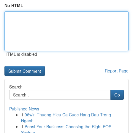
No HTML
HTML is disabled
Report Page
Search
Go
Published News
1
98win Thuong Hieu Ca Cuoc Hang Dau Trong
Nganh ...
1
Boost Your Business: Choosing the Right POS
System