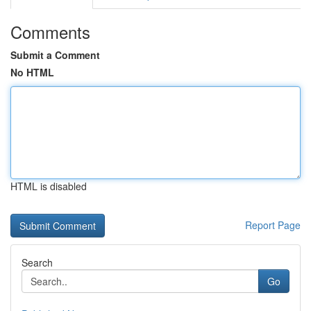
Comments
Submit a Comment
No HTML
HTML is disabled
Report Page
Search
Go