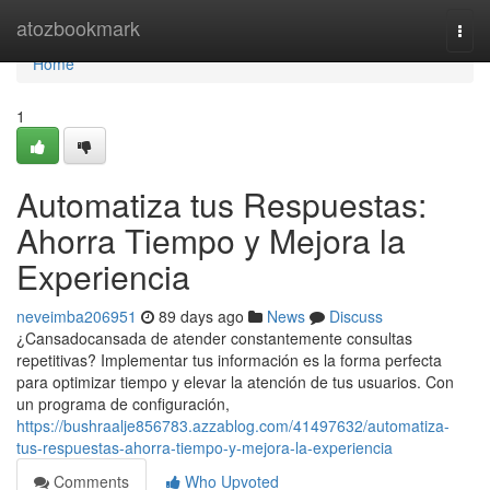
Home
atozbookmark
Togg
navi
Home
1
Automatiza tus Respuestas:
Ahorra Tiempo y Mejora la
Experiencia
neveimba206951
89 days ago
News
Discuss
¿Cansadocansada de atender constantemente consultas
repetitivas? Implementar tus información es la forma perfecta
para optimizar tiempo y elevar la atención de tus usuarios. Con
un programa de configuración,
https://bushraalje856783.azzablog.com/41497632/automatiza-
tus-respuestas-ahorra-tiempo-y-mejora-la-experiencia
Comments
Who Upvoted