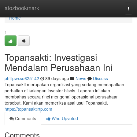
Home
atozbookmark
Togg
navi
Home
1
Topansakti: Investigasi
Mendalam Perusahaan Ini
philipwxso625142
89 days ago
News
Discuss
Topansakti merupakan organisasi yang sedang mendapatkan
perhatian di kalangan investor bisnis. Laporan ini akan
membahas secara rinci mengenai operasional perusahaan
tersebut. Kami akan memeriksa asal usul Topansakti,
https://topansaktirtp.com
Comments
Who Upvoted
Comments