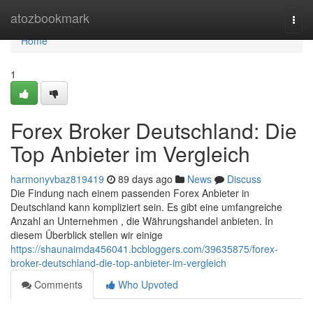
Home
atozbookmark
Togg
navi
Home
1
Forex Broker Deutschland: Die
Top Anbieter im Vergleich
harmonyvbaz819419
89 days ago
News
Discuss
Die Findung nach einem passenden Forex Anbieter in
Deutschland kann kompliziert sein. Es gibt eine umfangreiche
Anzahl an Unternehmen , die Währungshandel anbieten. In
diesem Überblick stellen wir einige
https://shaunaimda456041.bcbloggers.com/39635875/forex-
broker-deutschland-die-top-anbieter-im-vergleich
Comments
Who Upvoted