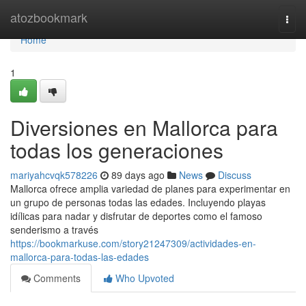
Home
atozbookmark
Togg
navi
Home
1
Diversiones en Mallorca para
todas los generaciones
mariyahcvqk578226
89 days ago
News
Discuss
Mallorca ofrece amplia variedad de planes para experimentar en
un grupo de personas todas las edades. Incluyendo playas
idílicas para nadar y disfrutar de deportes como el famoso
senderismo a través
https://bookmarkuse.com/story21247309/actividades-en-
mallorca-para-todas-las-edades
Comments
Who Upvoted