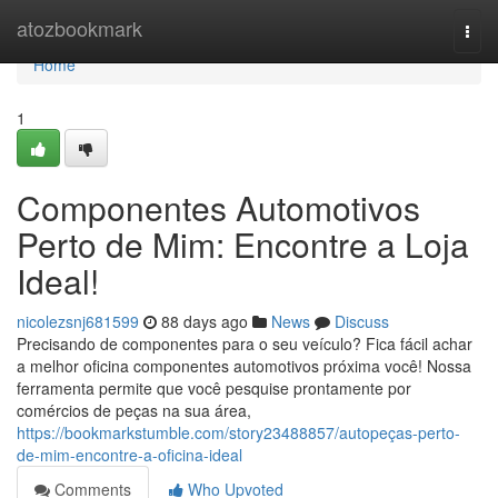
Home
atozbookmark
Togg
navi
Home
1
Componentes Automotivos
Perto de Mim: Encontre a Loja
Ideal!
nicolezsnj681599
88 days ago
News
Discuss
Precisando de componentes para o seu veículo? Fica fácil achar
a melhor oficina componentes automotivos próxima você! Nossa
ferramenta permite que você pesquise prontamente por
comércios de peças na sua área,
https://bookmarkstumble.com/story23488857/autopeças-perto-
de-mim-encontre-a-oficina-ideal
Comments
Who Upvoted