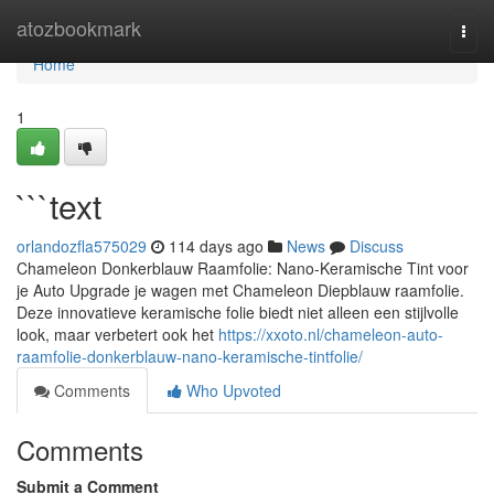
Home
atozbookmark
Togg
navi
Home
1
```text
orlandozfla575029
114 days ago
News
Discuss
Chameleon Donkerblauw Raamfolie: Nano-Keramische Tint voor
je Auto Upgrade je wagen met Chameleon Diepblauw raamfolie.
Deze innovatieve keramische folie biedt niet alleen een stijlvolle
look, maar verbetert ook het
https://xxoto.nl/chameleon-auto-
raamfolie-donkerblauw-nano-keramische-tintfolie/
Comments
Who Upvoted
Comments
Submit a Comment