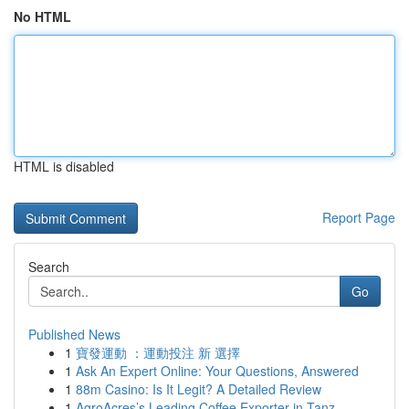
No HTML
HTML is disabled
Report Page
Search
Go
Published News
1
寶發運動 ：運動投注 新 選擇
1
Ask An Expert Online: Your Questions, Answered
1
88m Casino: Is It Legit? A Detailed Review
1
AgroAcres’s Leading Coffee Exporter in Tanz...