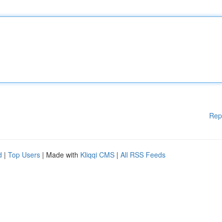
Rep
d
|
Top Users
| Made with
Kliqqi CMS
|
All RSS Feeds