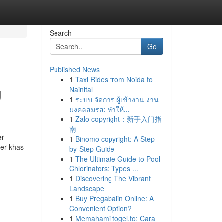
Search
Go
Published News
1
Taxi Rides from Noida to
g
Nainital
1
ระบบ จัดการ ผู้เข้างาน งาน
มงคลสมรส: ทำให้...
1
Zalo copyright：新手入门指
南
er
1
Binomo copyright: A Step-
ner khas
by-Step Guide
1
The Ultimate Guide to Pool
Chlorinators: Types ...
1
Discovering The Vibrant
Landscape
1
Buy Pregabalin Online: A
Convenient Option?
1
Memahami togel.to: Cara