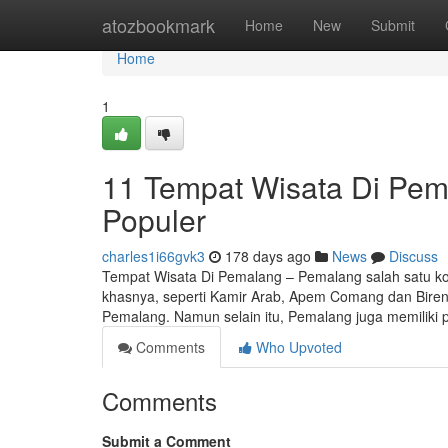
Home
atozbookmark
Home
New
Submit
Home
1
11 Tempat Wisata Di Pe
Populer
charles1i66gvk3
178 days ago
News
Discuss
Tempat Wisata Di Pemalang – Pemalang salah satu kota
khasnya, seperti Kamir Arab, Apem Comang dan Bireng.
Pemalang. Namun selain itu, Pemalang juga memiliki
Comments
Who Upvoted
Comments
Submit a Comment