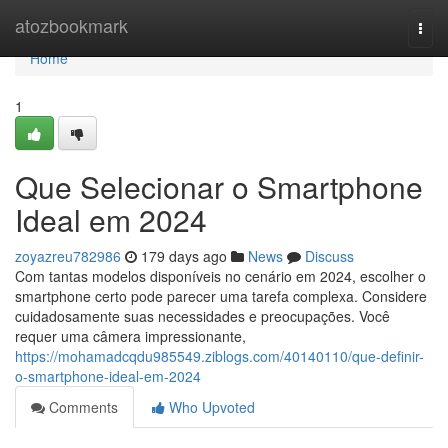
Home
atozbookmark
Togg
navi
Home
1
Que Selecionar o Smartphone
Ideal em 2024
zoyazreu782986
179 days ago
News
Discuss
Com tantas modelos disponíveis no cenário em 2024, escolher o
smartphone certo pode parecer uma tarefa complexa. Considere
cuidadosamente suas necessidades e preocupações. Você
requer uma câmera impressionante,
https://mohamadcqdu985549.ziblogs.com/40140110/que-definir-
o-smartphone-ideal-em-2024
Comments
Who Upvoted