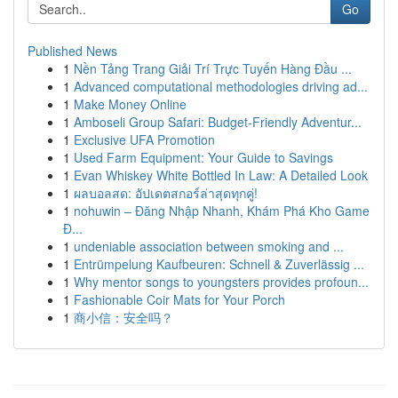
Go
Published News
1
Nền Tảng Trang Giải Trí Trực Tuyến Hàng Đầu ...
1
Advanced computational methodologies driving ad...
1
Make Money Online
1
Amboseli Group Safari: Budget-Friendly Adventur...
1
Exclusive UFA Promotion
1
Used Farm Equipment: Your Guide to Savings
1
Evan Whiskey White Bottled In Law: A Detailed Look
1
ผลบอลสด: อัปเดตสกอร์ล่าสุดทุกคู่!
1
nohuwin – Đăng Nhập Nhanh, Khám Phá Kho Game
Đ...
1
undeniable association between smoking and ...
1
Entrümpelung Kaufbeuren: Schnell & Zuverlässig ...
1
Why mentor songs to youngsters provides profoun...
1
Fashionable Coir Mats for Your Porch
1
商小信：安全吗？