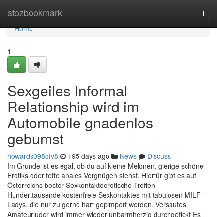
Home
atozbookmark
Togg
navi
Home
1
Sexgeiles Informal
Relationship wird im
Automobile gnadenlos
gebumst
howards098ofv8
195 days ago
News
Discuss
Im Grunde ist es egal, ob du auf kleine Melonen, gierige schöne
Erotiks oder fette anales Vergnügen stehst. Hierfür gibt es auf
Österreichs bester Sexkontakteerotische Treffen
Hunderttausende kostenfreie Sexkontaktes mit tabulosen MILF
Ladys, die nur zu gerne hart gepimpert werden. Versautes
Amateurluder wird immer wieder unbarmherzig durchgefickt Es