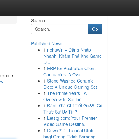
Search
Go
Published News
1
nohuwin – Đăng Nhập
Nhanh, Khám Phá Kho Game
Đ...
1
ERP for Australian Client
Companies: A Ove...
derno e
1
Stone Washed Ceramic
o-
Dice: A Unique Gaming Set
1
The Prime Years : A
Overview to Senior ...
1
Đánh Giá Chi Tiết Go88: Có
Thực Sự Uy Tín?
1
Letstg.com: Your Premier
Video Game Destina...
1
Dewa212: Tutorial Utuh
bagi Orang Tidak Berpeng...