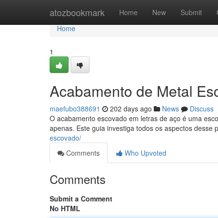
Home
atozbookmark
Home
New
Submit
Home
1
Acabamento de Metal Es
maefubo388691
202 days ago
News
Discuss
O acabamento escovado em letras de aço é uma escol
apenas. Este guia investiga todos os aspectos desse 
escovado/
Comments
Who Upvoted
Comments
Submit a Comment
No HTML