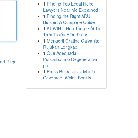
1
Finding Top Legal Help:
Lawyers Near Me Explained
1
Finding the Right ADU
Builder: A Complete Guide
1
KUWIN – Nền Tảng Giải Trí
Trực Tuyến Hiện Đại V...
1
Mengerti Grating Galvanis:
Rujukan Lengkap
1
Que Adequada
Policarbonato Degenerativa
ort Page
pa...
1
Press Release vs. Media
Coverage: Which Boosts ...