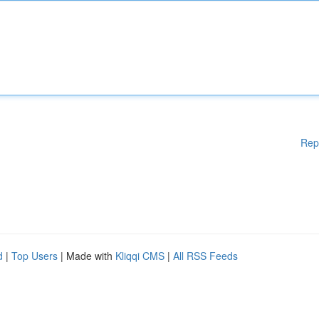
Rep
d
|
Top Users
| Made with
Kliqqi CMS
|
All RSS Feeds