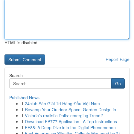
HTML is disabled
Report Page
Search
Go
Published News
1
24club Sàn Giải Trí Hàng Đầu Việt Nam
1
Revamp Your Outdoor Space: Garden Design in...
1
Victoria's realistic Dolls: emerging Trend?
1
Download FB777 Application : A Top Instructions
1
EE88: A Deep Dive into the Digital Phenomenon
1
Fast Emergency Situation Callouts Managed by 24...