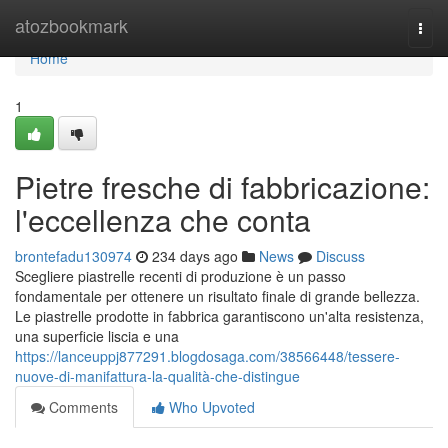
Home
atozbookmark
Togg
navi
Home
1
Pietre fresche di fabbricazione:
l'eccellenza che conta
brontefadu130974
234 days ago
News
Discuss
Scegliere piastrelle recenti di produzione è un passo
fondamentale per ottenere un risultato finale di grande bellezza.
Le piastrelle prodotte in fabbrica garantiscono un'alta resistenza,
una superficie liscia e una
https://lanceuppj877291.blogdosaga.com/38566448/tessere-
nuove-di-manifattura-la-qualità-che-distingue
Comments
Who Upvoted