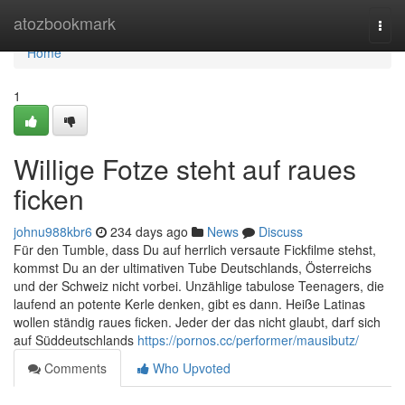
Home
atozbookmark
Togg
navi
Home
1
Willige Fotze steht auf raues
ficken
johnu988kbr6
234 days ago
News
Discuss
Für den Tumble, dass Du auf herrlich versaute Fickfilme stehst,
kommst Du an der ultimativen Tube Deutschlands, Österreichs
und der Schweiz nicht vorbei. Unzählige tabulose Teenagers, die
laufend an potente Kerle denken, gibt es dann. Heiße Latinas
wollen ständig raues ficken. Jeder der das nicht glaubt, darf sich
auf Süddeutschlands
https://pornos.cc/performer/mausibutz/
Comments
Who Upvoted