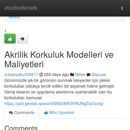
Home
atozbookmark
Togg
navi
Home
1
Akrilik Korkuluk Modelleri ve
Maliyetleri
zubairpsku355817
250 days ago
News
Discuss
Günümüzde şık bir görünüm sunmak isteyenler için pleksi
korkuluklar oldukça tercih edilen bir seçenek haline gelmiştir.
Geniş tasarım ve uygulama alanlarına uyarlanabilir olan bu
korkuluklar, kamusal
https://pad.geolab.space/kStKb5MESYWJNgZiyOuvIg/
Comments
Who Upvoted
Comments