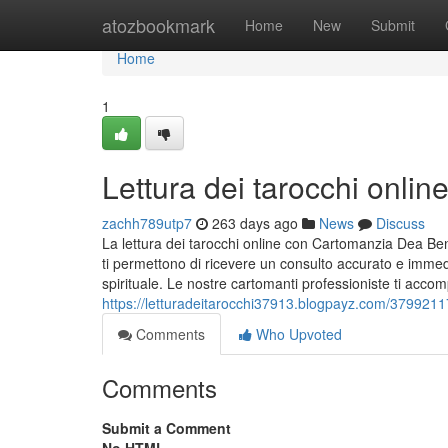
Home
atozbookmark
Home
New
Submit
Home
1
Lettura dei tarocchi online:
zachh789utp7
263 days ago
News
Discuss
La lettura dei tarocchi online con Cartomanzia Dea Ben
ti permettono di ricevere un consulto accurato e immedi
spirituale. Le nostre cartomanti professioniste ti acco
https://letturadeitarocchi37913.blogpayz.com/37992117/l
Comments
Who Upvoted
Comments
Submit a Comment