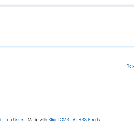
Rep
d
|
Top Users
| Made with
Kliqqi CMS
|
All RSS Feeds