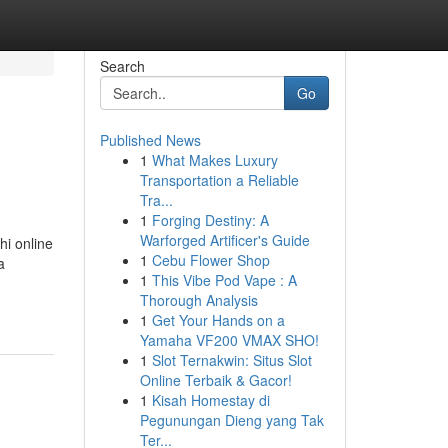
Search
Go
Published News
1
What Makes Luxury
Transportation a Reliable
Tra...
1
Forging Destiny: A
Warforged Artificer's Guide
hi online
1
Cebu Flower Shop
a
1
This Vibe Pod Vape : A
Thorough Analysis
1
Get Your Hands on a
Yamaha VF200 VMAX SHO!
1
Slot Ternakwin: Situs Slot
Online Terbaik & Gacor!
1
Kisah Homestay di
Pegunungan Dieng yang Tak
Ter...